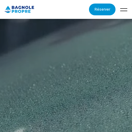
Réserver
À PROPOS DE NOUS
POURQUOI NOUS?
TARIFS
GALERIE
PROCÉDURE
AVIS
FAQ