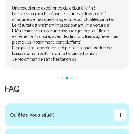
Une excellente expérience du début à la fin !
Intervention rapide, réponses claires et très polies à
chacune de mes questions, et une ponctualité parfaite.
Le résultat est vraiment impressionnant : ma voiture a
littéralement retrouvé une seconde jeunesse. Elle est
extrêmement propre, avec des finitions très soignées. Les
plastiques, notamment, sont bluffants!
Petit plus très apprécié : une petite attention parfumée
laissée dans la voiture, qui fait vraiment plaisir.
Je recommande sans hésitation 👍
FAQ
Où êtes-vous situé?
Nous sommes situés à Montpellier. Nous travaillons à Montpellier et
dans les villes environnantes. (Dans un rayon de 35 km du centre ville