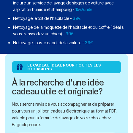
inclure un service de lavage de sièges de voiture avec
aspiration humide et shampoing -
15€/unité
Nettoyage le toit de l'habitacle -
39€
Nettoyage de la moquette de l’habitacle et du coffre (idéal si
vous transportez un chien) -
39€
Nettoyage sous le capot de la voiture -
39€
LE CADEAU IDÉAL POUR TOUTES LES
OCCASIONS
À la recherche d’une idée
cadeau utile et originale?
Nous serons ravis de vous accompagner et de préparer
pour vous un joli bon cadeau électronique au format PDF,
valable pour la formule de lavage de votre choix chez
Bagnolepropre.