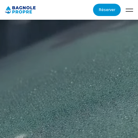
Réserver
À PROPOS DE NOUS
POURQUOI NOUS?
TARIFS
GALERIE
PROCÉDURE
AVIS
FAQ