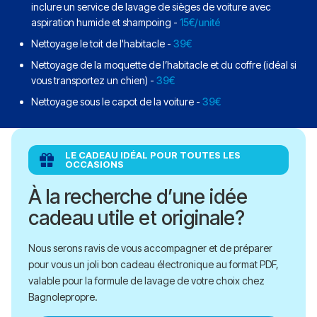
inclure un service de lavage de sièges de voiture avec
aspiration humide et shampoing -
15€/unité
Nettoyage le toit de l'habitacle -
39€
Nettoyage de la moquette de l’habitacle et du coffre (idéal si
vous transportez un chien) -
39€
Nettoyage sous le capot de la voiture -
39€
LE CADEAU IDÉAL POUR TOUTES LES
OCCASIONS
À la recherche d’une idée
cadeau utile et originale?
Nous serons ravis de vous accompagner et de préparer
pour vous un joli bon cadeau électronique au format PDF,
valable pour la formule de lavage de votre choix chez
Bagnolepropre.