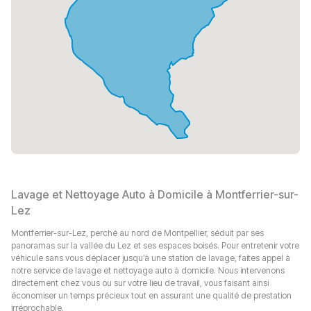
4. Autonomie totale.
Nous proposons un service de lavage mobile. Notre véhicule est
équipé de tout le nécessaire, y compris de l'eau et de l'électricité.
Vous n'avez qu'à nous donner accès à votre voiture, nous nous
occupons du reste.
5. Transparence et légalité.
Nous travaillons officiellement, et tous nos prix incluent les taxes. Pas
de frais cachés ni de surprises – vous payez exactement ce qui est
indiqué.
6. Responsabilité et honnêteté.
Nous assumons toujours la responsabilité de notre travail. Vos avis
sont importants pour nous, et nous écoutons chaque client afin
d'améliorer encore notre service.
7. Confiance des clients.
Lavage et Nettoyage Auto à Domicile à Montferrier-sur-
Vous avez des doutes ? Consultez les avis de plus des 110 clients
Lez
satisfaits sur Google.
Montferrier-sur-Lez, perché au nord de Montpellier, séduit par ses
8. Transparence sur les réseaux sociaux.
panoramas sur la vallée du Lez et ses espaces boisés. Pour entretenir votre
Vous voulez vous assurer de notre professionnalisme ? Abonnez-vous
véhicule sans vous déplacer jusqu’à une station de lavage, faites appel à
à nos réseaux sociaux et suivez notre travail en temps réel.
notre service de lavage et nettoyage auto à domicile. Nous intervenons
Ainsi, nous ne proposons pas simplement un service, mais une
directement chez vous ou sur votre lieu de travail, vous faisant ainsi
approche globale avec une garantie de qualité sur laquelle vous
économiser un temps précieux tout en assurant une qualité de prestation
pouvez compter.
irréprochable.