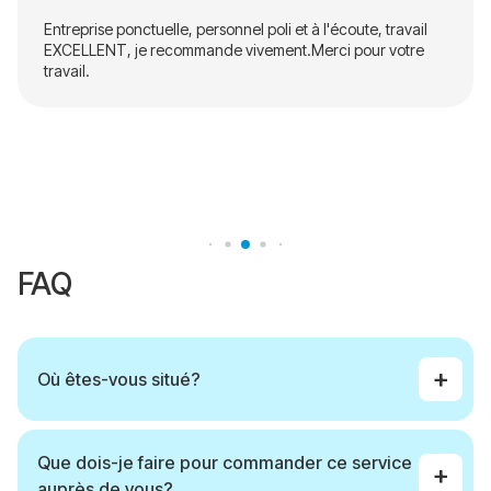
Entreprise ponctuelle, personnel poli et à l'écoute, travail
EXCELLENT, je recommande vivement.Merci pour votre
travail.
FAQ
Où êtes-vous situé?
Nous sommes situés à Montpellier. Nous travaillons à Montpellier et
dans les villes environnantes. (Dans un rayon de 35 km du centre ville
Montpellier - déplacement gratuit)
Que dois-je faire pour commander ce service
auprès de vous?