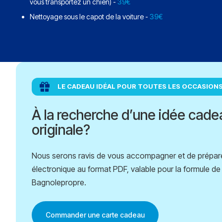
vous transportez un chien) -
39€
Nettoyage sous le capot de la voiture -
39€
LE CADEAU IDÉAL POUR TOUTES LES OCCASION
À la recherche d’une idée cadea
originale?
Nous serons ravis de vous accompagner et de prépare
électronique au format PDF, valable pour la formule d
Bagnolepropre.
Commander une carte cadeau