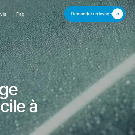
Demander un lavage
vis
Faq
age
cile à