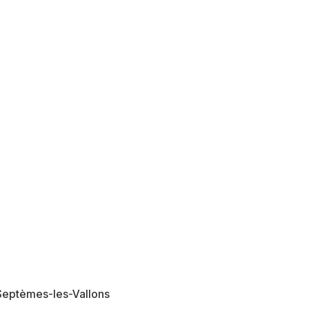
Pourquoi nous?
Tarifs
Galerie
Procédure
A
 Septèmes-les-Vallons